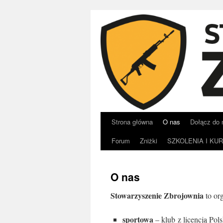
Strona główna
O nas
Dołącz do 
Przeskocz
Forum
Zniżki
SZKOLENIA I KU
do
treści
O nas
Stowarzyszenie Zbrojownia
to org
sportowa
– klub z licencją Po