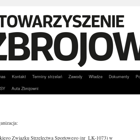
nas
Kontakt
Terminy strzelań
Zawody
Władze
Dokumenty
Po
RSY
Auta Zbrojowni
anizacja:
lskiego Związku Strzelectwa Sportowego (nr LK-1073) w