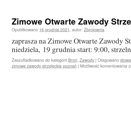
Zimowe Otwarte Zawody Strze
Opublikowano
16 grudnia 2021
,
autor:
Zbrojownia
zaprasza na Zimowe Otwarte Zawody St
niedziela, 19 grudnia start: 9:00, strz
Zaszufladkowano do kategorii
Broń
,
Zawody
|
Otagowano
stowa
zimowe zawody strzeleckie poznań
|
Możliwość komentowania
Z
z
O
Z
S
Z