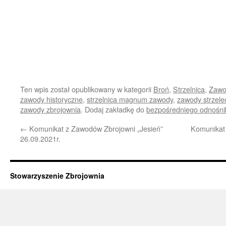
Ten wpis został opublikowany w kategorii
Broń
,
Strzelnica
,
Zawo
zawody historyczne
,
strzelnica magnum zawody
,
zawody strzele
zawody zbrojownia
. Dodaj zakładkę do
bezpośredniego odnośni
←
Komunikat z Zawodów Zbrojowni „Jesień”
Komunikat
26.09.2021r.
Stowarzyszenie Zbrojownia