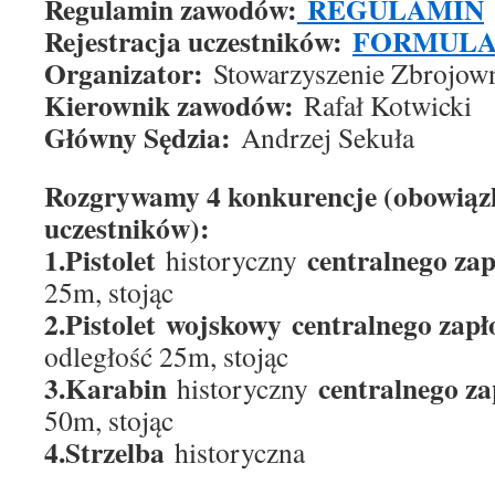
Regulamin zawodów:
REGULAMIN
Rejestracja uczestników:
FORMUL
Organizator:
Stowarzyszenie Zbrojow
Kierownik zawodów:
Rafał Kotwicki
Główny Sędzia:
Andrzej Sekuła
Rozgrywamy 4 konkurencje (obowiązk
uczestników):
1.Pistolet
centralnego za
historyczny
25m, stojąc
2.Pistolet wojskowy centralnego zapł
odległość 25m, stojąc
3.Karabin
centralnego za
historyczny
50m, stojąc
4.Strzelba
historyczna