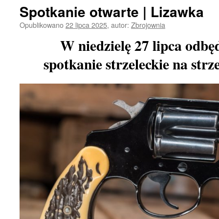
Spotkanie otwarte | Lizawka
Opublikowano
22 lipca 2025
,
autor:
Zbrojownia
W niedzielę 27 lipca odbędz
spotkanie strzeleckie na strz