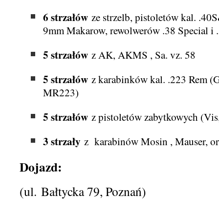
6 strzałów
ze strzelb, pistoletów kal. .4
9mm Makarow, rewolwerów .38 Special i
5 strzałów
z AK, AKMS , Sa. vz. 58
5 strzałów
z karabinków kal. .223 Rem (G
MR223)
5 strzałów
z pistoletów zabytkowych (Vis, 
3 strzały
z karabinów Mosin , Mauser, o
Dojazd:
(ul. Bałtycka 79, Poznań)