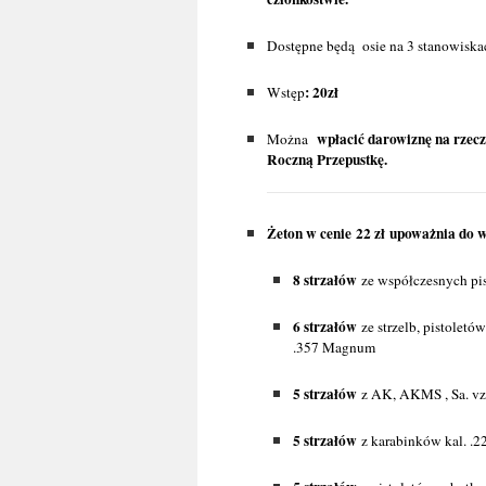
Dostępne będą osie na 3 stanowiska
: 20zł
Wstęp
wpłacić darowiznę na rzec
Można
Roczną Przepustkę.
Żeton w cenie 22 zł upoważnia do 
8 strzałów
ze współczesnych pis
6 strzałów
ze strzelb, pistolet
.357 Magnum
5 strzałów
z AK, AKMS , Sa. vz
5 strzałów
z karabinków kal. .2