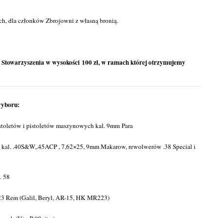
ch, dla członków Zbrojowni z własną bronią.
z Stowarzyszenia w wysokości 100 zł, w ramach której otrzymujemy
wyboru:
toletów i pistoletów maszynowych kal. 9mm Para
ów kal. .40S&W,.45ACP , 7,62×25, 9mm Makarow, rewolwerów .38 Special i
. 58
23 Rem (Galil, Beryl, AR-15, HK MR223)