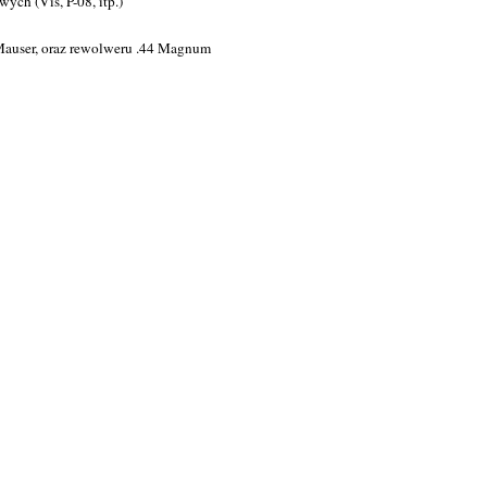
ych (Vis, P-08, itp.)
auser, oraz rewolweru .44 Magnum