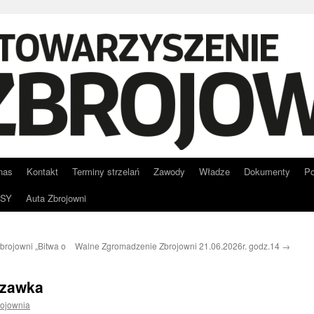
nas
Kontakt
Terminy strzelań
Zawody
Władze
Dokumenty
Po
RSY
Auta Zbrojowni
rojowni „Bitwa o
Walne Zgromadzenie Zbrojowni 21.06.2026r. godz.14
→
Lizawka
rojownia