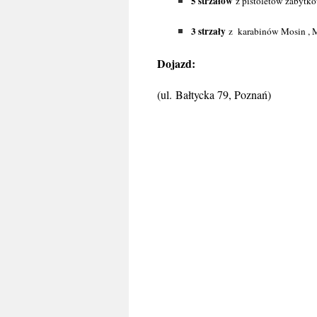
5 strzałów
z pistoletów zabytkow
3 strzały
z karabinów Mosin , M
Dojazd:
(ul. Bałtycka 79, Poznań)