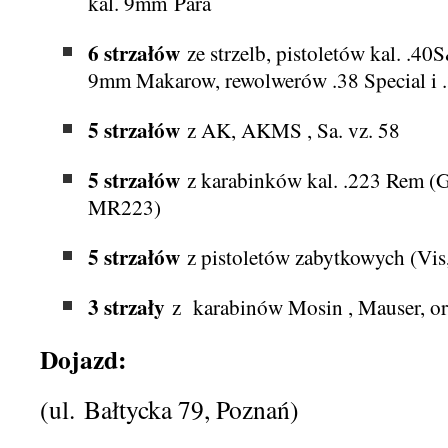
kal. 9mm Para
6 strzałów
ze strzelb, pistoletów kal. .4
9mm Makarow, rewolwerów .38 Special i
5 strzałów
z AK, AKMS , Sa. vz. 58
5 strzałów
z karabinków kal. .223 Rem (G
MR223)
5 strzałów
z pistoletów zabytkowych (Vis, 
3 strzały
z karabinów Mosin , Mauser, o
Dojazd:
(ul. Bałtycka 79, Poznań)