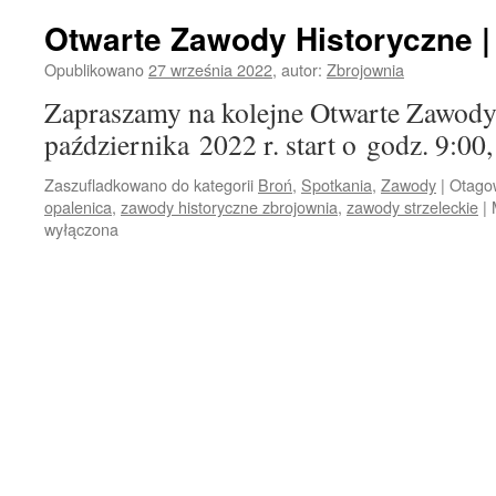
Otwarte Zawody Historyczne |
Opublikowano
27 września 2022
,
autor:
Zbrojownia
Zapraszamy na kolejne Otwarte Zawody
października 2022 r. start o godz. 9:00,
Zaszufladkowano do kategorii
Broń
,
Spotkania
,
Zawody
|
Otago
opalenica
,
zawody historyczne zbrojownia
,
zawody strzeleckie
|
wyłączona