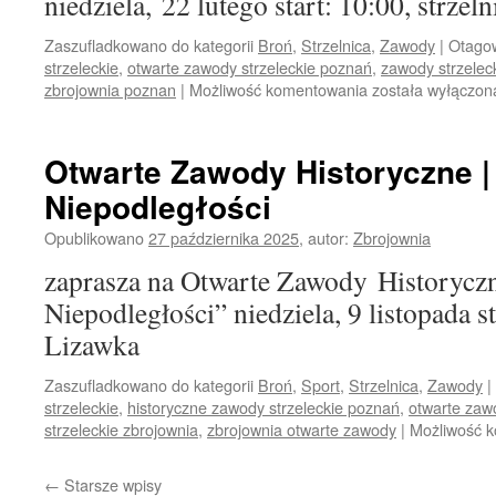
niedziela, 22 lutego start: 10:00, strzel
Zaszufladkowano do kategorii
Broń
,
Strzelnica
,
Zawody
|
Otago
strzeleckie
,
otwarte zawody strzeleckie poznań
,
zawody strzelec
zbrojownia poznan
|
Możliwość komentowania
Otwarte
została wyłączon
zawody
historyczne
|
Otwarte Zawody Historyczne |
Bitwa
Niepodległości
o
Cytadelę
Opublikowano
27 października 2025
,
autor:
Zbrojownia
zaprasza na Otwarte Zawody Historycz
Niepodległości” niedziela, 9 listopada st
Lizawka
Zaszufladkowano do kategorii
Broń
,
Sport
,
Strzelnica
,
Zawody
|
strzeleckie
,
historyczne zawody strzeleckie poznań
,
otwarte zaw
strzeleckie zbrojownia
,
zbrojownia otwarte zawody
|
Możliwość 
←
Starsze wpisy