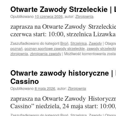
Otwarte Zawody Strzeleckie | 
Opublikowano
10 czerwca 2026
,
autor:
Zbrojownia
zaprasza na Otwarte Zawody Strzeleckie
czerwca start: 10:00, strzelnica Lizawka
Zaszufladkowano do kategorii
Broń
,
Strzelnica
,
Zawody
|
Otago
poznań
,
poznan sportowe zawody strzeleckie
,
zawody strzeleck
zbrojownia
,
zbrojownia zawody
|
Możliwość komentowania
Otwa
zosta
Zawo
Strze
|
Otwarte zawody historyczne |
Lato
Cassino
Opublikowano
8 maja 2026
,
autor:
Zbrojownia
zaprasza na Otwarte Zawody Historycz
Cassino” niedziela, 24 maja start: 10:00
Zaszufladkowano do kategorii
Broń
,
Strzelnica
,
Zawody
|
Otago