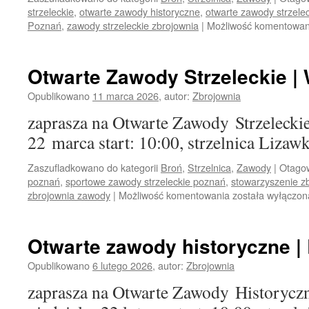
strzeleckie
,
otwarte zawody historyczne
,
otwarte zawody strzele
Poznań
,
zawody strzeleckie zbrojownia
|
Możliwość komentowa
Otwarte Zawody Strzeleckie |
Opublikowano
11 marca 2026
,
autor:
Zbrojownia
zaprasza na Otwarte Zawody Strzeleckie
22 marca start: 10:00, strzelnica Lizaw
Zaszufladkowano do kategorii
Broń
,
Strzelnica
,
Zawody
|
Otago
poznań
,
sportowe zawody strzeleckie poznań
,
stowarzyszenie zb
zbrojownia zawody
|
Możliwość komentowania
Otwarte
została wyłączon
Zawody
Strzeleckie
|
Otwarte zawody historyczne | 
Wiosna
Opublikowano
6 lutego 2026
,
autor:
Zbrojownia
zaprasza na Otwarte Zawody Historyczn