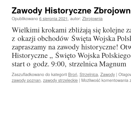
Zawody Historyczne Zbrojown
Opublikowano
6 sierpnia 2021
,
autor:
Zbrojownia
Wielkimi krokami zbliżają się kolejne 
z okazji obchodów Święta Wojska Polsk
zapraszamy na zawody historyczne! Ot
Historyczne „ Święto Wojska Polskiego
start o godz. 9:00, strzelnica Magnum
Zaszufladkowano do kategorii
Broń
,
Strzelnica
,
Zawody
|
Otago
zawody poznan
,
zawody strzeleckie
|
Możliwość komentowania
|