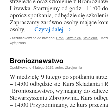
strzeleckie oraz szkolenie z Bronioznaw
Lizawka. Startujemy od godz. 11:00 do
oprócz spotkania, odbędzie się szkolen
Zapraszamy zarówno osoby mające kontak
osoby, …
Czytaj dalej
→
Zaszufladkowano do kategorii
Broń
,
Strzelnica
,
Szkolenia
|
Możl
wyłączona
Bronioznawstwo
Opublikowano
4 lutego 2025
,
autor:
Zbrojownia
W niedzielę 9 lutego po spotkaniu strze
– 14:00 odbędzie się Kurs Składania i 
Bronioznawstwo, wymagany do zalicze
Stowarzyszeniu Zbrojownia. Kurs odbęd
– 14:00 Przypominamy, że kurs przeznac