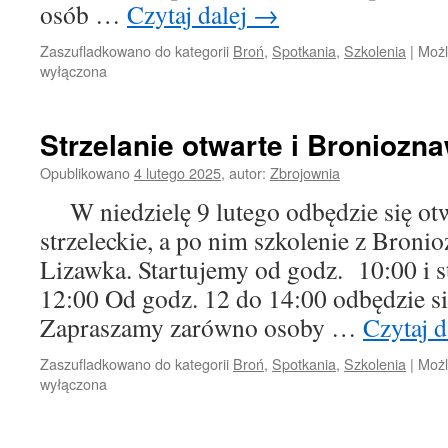
osób …
Czytaj dalej
→
Zaszufladkowano do kategorii
Broń
,
Spotkania
,
Szkolenia
|
Możl
wyłączona
Strzelanie otwarte i Broniozn
Opublikowano
4 lutego 2025
,
autor:
Zbrojownia
W niedzielę 9 lutego odbędzie się otw
strzeleckie, a po nim szkolenie z Broni
Lizawka. Startujemy od godz. 10:00 i s
12:00 Od godz. 12 do 14:00 odbędzie s
Zapraszamy zarówno osoby …
Czytaj d
Zaszufladkowano do kategorii
Broń
,
Spotkania
,
Szkolenia
|
Możl
wyłączona